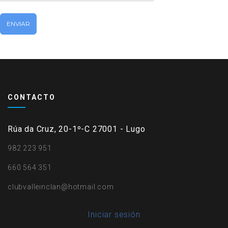
CONTACTO
Rúa da Cruz, 20-1º-C 27001 - Lugo
982 223 951
660 564 351
clubvalleinclan@hotmail.com
User
Iniciar sesión