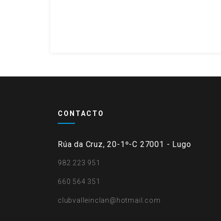
CONTACTO
Rúa da Cruz, 20-1º-C 27001 - Lugo
982 223 951
660 564 351
clubvalleinclan@hotmail.com