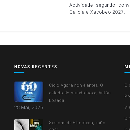
Actividade segundo con
Galicia e Xacobeo 2027.
NOVAS RECENTES
M
Ciclo Agora non é antes; O
O 
estado do mundo hoxe, Antón
Pr
Losada
28 Mai, 2026
Vi
Ci
Sesións de Filmoteca, xuño
Ou