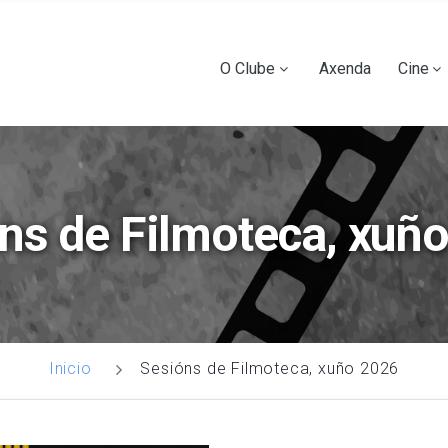
Ir
o
contido
Main
O Clube
Axenda
Cine
principal
navigation
ns de Filmoteca, xuñ
Sesións de Filmoteca, xuño 2026
Inicio