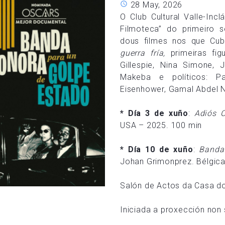
28 May, 2026
O Club Cultural Valle-In
Filmoteca” do primeiro
dous filmes nos que Cu
guerra fría,
primeiras fi
Gillespie, Nina Simone, 
Makeba e políticos: Pa
Eisenhower,
Gamal Abdel N
* Día 3 de xuño
:
Adiós 
USA – 2025. 100 min
* Día 10 de xuño
:
Banda
Johan Grimonprez. Bélgica
Salón de Actos da Casa do
Iniciada a proxección non 