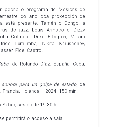
clán pecha o programa de “Sesións de
 semestre do ano coa proxección de
ba está presente. Tamén o Congo,
a
guras do jazz: Louis Armstrong, Dizzy
John Coltrane, Duke Ellington, Miriam
trice Lumumba, Nikita Khrushchev,
asser, Fidel Castro…
Cuba
, de Rolando Díaz. España, Cuba,
 sonora para un golpe de estado
, de
, Francia, Holanda – 2024. 150 min.
 Saber, sesión de 19:30 h.
se permitirá o acceso á sala.