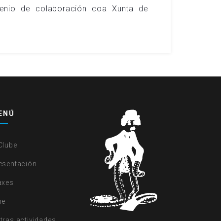
venio de colaboración coa Xunta de
ENÚ
Clube
esentación
axes
ne
tras actividades