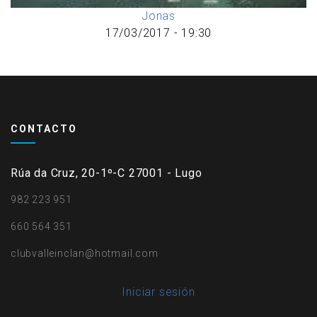
Jonas
17/03/2017 - 19:30
CONTACTO
Rúa da Cruz, 20-1º-C 27001 - Lugo
982 223 951
660 564 351
clubvalleinclan@hotmail.com
User
Iniciar sesión