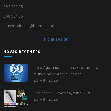
982 223 951
660 564 351
clubvalleinclan@hotmail.com
User
Iniciar sesión
account
NOVAS RECENTES
menu
Ciclo Agora non é antes; O estado do
mundo hoxe, Antón Losada
28 Mai, 2026
Sesións de Filmoteca, xuño 2026
28 Mai, 2026