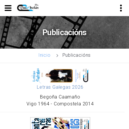
Ir
o
Publicacións
contido
principal
Publicacións
Inicio
Letras Galegas 2026
Begoña Caamaño
Vigo 1964 - Compostela 2014