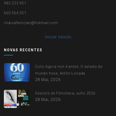
982 223 951
660 564 351
clubvalleinclan@hotmail.com
User
Iniciar sesión
account
NOVAS RECENTES
menu
Ciclo Agora non é antes; O estado do
mundo hoxe, Antón Losada
28 Mai, 2026
Sesións de Filmoteca, xuño 2026
28 Mai, 2026