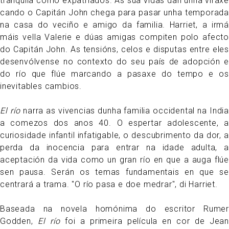
tranquila como expatriados. As súa vidas dan unha viraxe
cando o Capitán John chega para pasar unha temporada
na casa do veciño e amigo da familia. Harriet, a irmá
máis vella Valerie e dúas amigas compiten polo afecto
do Capitán John. As tensións, celos e disputas entre eles
desenvólvense no contexto do seu país de adopción e
do río que flúe marcando a pasaxe do tempo e os
inevitables cambios.
El río
narra as vivencias dunha familia occidental na India
a comezos dos anos 40. O espertar adolescente, a
curiosidade infantil infatigable, o descubrimento da dor, a
perda da inocencia para entrar na idade adulta, a
aceptación da vida como un gran río en que a auga flúe
sen pausa. Serán os temas fundamentais en que se
centrará a trama. "O río pasa e doe medrar", di Harriet.
Baseada na novela homónima do escritor Rumer
Godden,
El río
foi a primeira película en cor de Jean