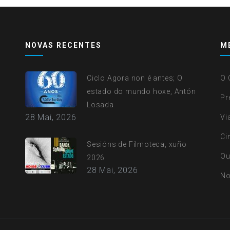
NOVAS RECENTES
M
Ciclo Agora non é antes; O
O 
estado do mundo hoxe, Antón
Pr
Losada
28 Mai, 2026
Vi
Ci
Sesións de Filmoteca, xuño
Ou
2026
28 Mai, 2026
No