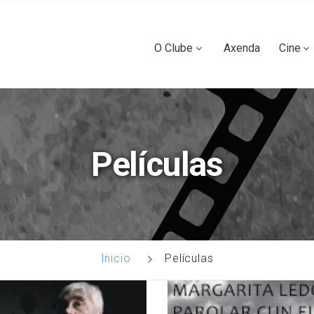
Ir
o
contido
Main
O Clube
Axenda
Cine
principal
navigation
Películas
Películas
Inicio