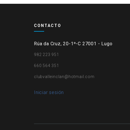
CONTACTO
Rúa da Cruz, 20-1º-C 27001 - Lugo
982 223 951
660 564 351
clubvalleinclan@hotmail.com
User
Iniciar sesión
account
menu