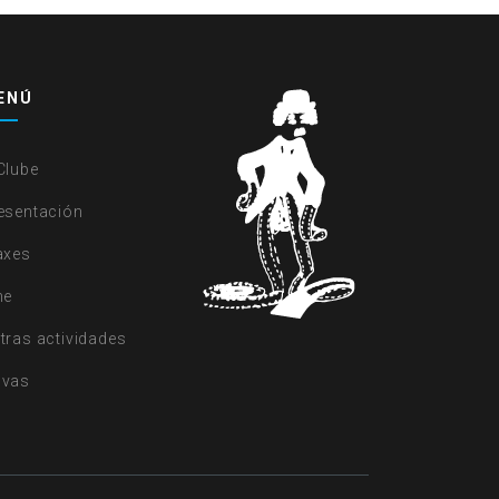
ENÚ
Clube
esentación
axes
ne
tras actividades
vas