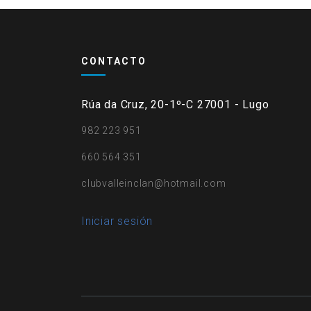
CONTACTO
Rúa da Cruz, 20-1º-C 27001 - Lugo
982 223 951
660 564 351
clubvalleinclan@hotmail.com
User
Iniciar sesión
account
menu