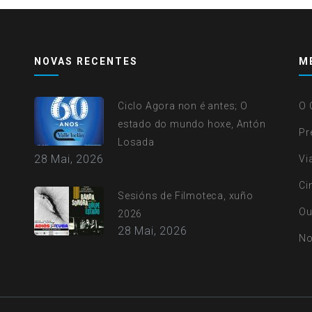
NOVAS RECENTES
M
Ciclo Agora non é antes; O
O 
estado do mundo hoxe, Antón
Pr
Losada
28 Mai, 2026
Vi
Ci
Sesións de Filmoteca, xuño
Ou
2026
28 Mai, 2026
No