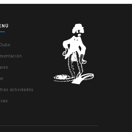
ENÚ
Clube
esentación
axes
ne
tras actividades
vas