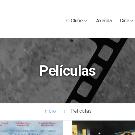
Ir
o
contido
Main
O Clube
Axenda
Cine
principal
navigation
Películas
Películas
Inicio