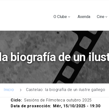
Ir
o
contido
Main
O Clube
Axenda
Cine
principal
navigation
la biografía de un ilus
Castelao: la biografía de un ilustre gallego
Inicio
Ciclo
Sesións de Filmoteca outubro 2025
Data de proxección
Mér, 15/10/2025 - 19:30