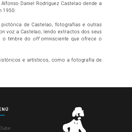
ego Alfonso Daniel Rodríguez Castelao dende a
n 1950.
ictórica de Castelao, fotografías e outras
 pon voz a Castelao, lendo extractos dos seus
 é o timbre do
off
omnisciente que ofrece o
stóricos e artísticos, como a fotografía de
ENÚ
Clube