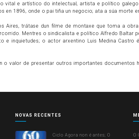
 vital e artístico do intelectual, artista e político gal
 en 1896, onde o pai tiña un negocio; ata a súa morte e
s Aires, trátase dun filme de montaxe que toma a obra p
ercorrido. Mentres o sindicalista e político Alfredo Baltar
o e inquietudes; o actor arxentino Luis Medina Castro
en o valor de presentar outros importantes documentos hi
NOVAS RECENTES
M
Ciclo Agora non é antes; O
O 