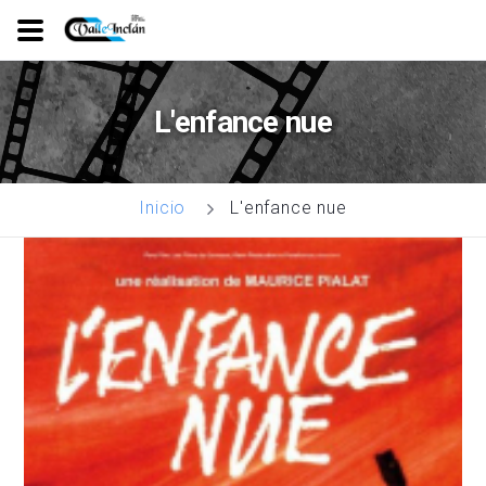
Ir
o
L'enfance nue
contido
principal
L'enfance nue
Inicio