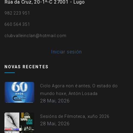
Rúa da Cruz, 20-1º-C 27001 - Lugo
982 223 951
660 564 351
clubvalleinclan@hotmail.com
User
Iniciar sesión
account
NOVAS RECENTES
menu
Ciclo Agora non é antes; O estado do
mundo hoxe, Antón Losada
28 Mai, 2026
Sesións de Filmoteca, xuño 2026
28 Mai, 2026