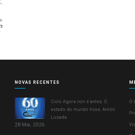
NOVAS RECENTES
M
Ciclo Agora non é antes; O
O 
estado do mundo hoxe, Antón
Pr
Losada
28 Mai, 2026
Vi