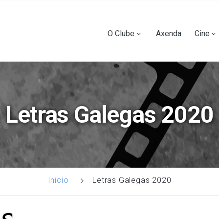
Ir
o
contido
Main
O Clube
Axenda
Cine
principal
navigation
Letras Galegas 2020
Letras Galegas 2020
Inicio