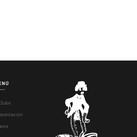
ENÚ
Clube
esentación
axes