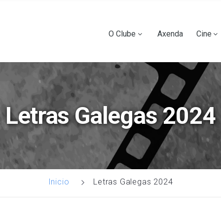
Ir
o
contido
Main
O Clube
Axenda
Cine
principal
navigation
Letras Galegas 2024
Letras Galegas 2024
Inicio