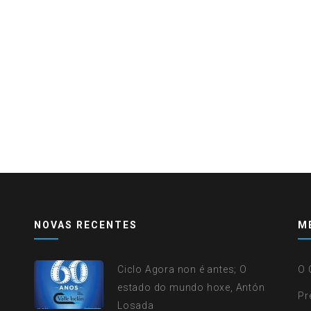
NOVAS RECENTES
M
Ciclo Agora non é antes; O
O 
estado do mundo hoxe, Antón
Pr
Losada