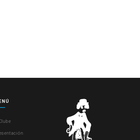
ENÚ
Clube
esentación