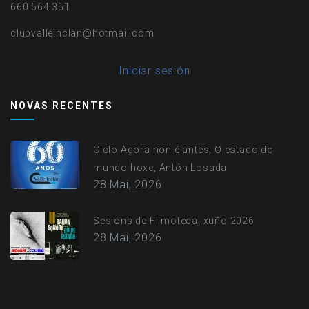
660 564 351
clubvalleinclan@hotmail.com
User
Iniciar sesión
account
NOVAS RECENTES
menu
Ciclo Agora non é antes; O estado do
mundo hoxe, Antón Losada
28 Mai, 2026
Sesións de Filmoteca, xuño 2026
28 Mai, 2026