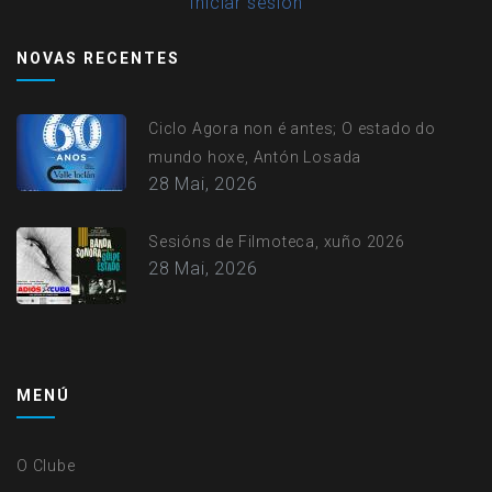
User
Iniciar sesión
account
NOVAS RECENTES
menu
Ciclo Agora non é antes; O estado do
mundo hoxe, Antón Losada
28 Mai, 2026
Sesións de Filmoteca, xuño 2026
28 Mai, 2026
MENÚ
O Clube