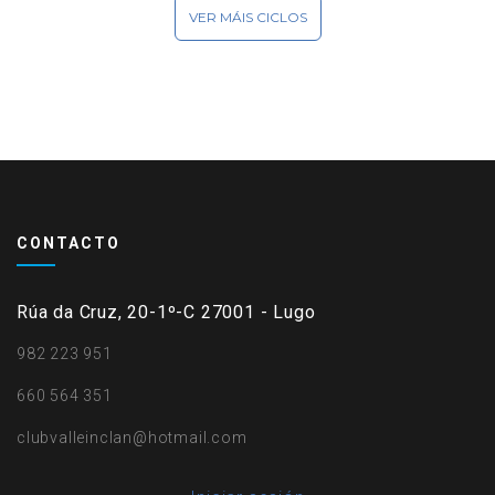
VER MÁIS CICLOS
CONTACTO
Rúa da Cruz, 20-1º-C 27001 - Lugo
982 223 951
660 564 351
clubvalleinclan@hotmail.com