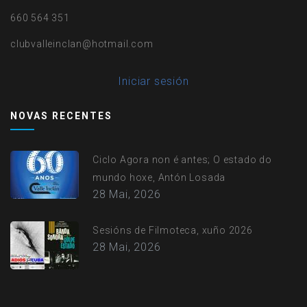
660 564 351
clubvalleinclan@hotmail.com
User
Iniciar sesión
account
NOVAS RECENTES
menu
Ciclo Agora non é antes; O estado do
mundo hoxe, Antón Losada
28 Mai, 2026
Sesións de Filmoteca, xuño 2026
28 Mai, 2026