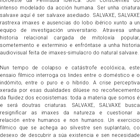
noroeste da Península Ibérica. Son conscientes do
intenso modelado da acción humana. Ser unha criatura
salvaxe aquí é ser salvaxe asediado. SALVAXE, SALVAXE
rastrexa imaxes e ausencias do lobo ibérico xunto a un
equipo de investigación universitario. Atravesa unha
historia relacional cargada de mitoloxía popular,
sometemento e exterminio e enfróntase a unha historia
audiovisual feita de imaxes-simulacro do natural salvaxe.
Nun tempo de colapso e catástrofe ecolóxica, este
ensaio fílmico interroga os lindes entre o doméstico e o
indómito, entre o puro e o híbrido. A crise perceptiva
xerada por esas dualidades dilúese no recoñecemento
da fluidez dos ecosistemas: toda a materia que somos é
e será doutras criaturas. SALVAXE, SALVAXE busca
resignificar as imaxes da natureza e cuestionar a
relación entre humanos e non humanos. Un exercicio
fílmico que se achega ao silvestre sen suplantalo, co
desexo de descubrir a súa existencia e sen necesidade