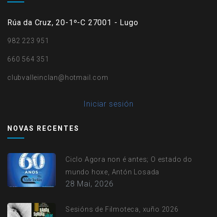
Rúa da Cruz, 20-1º-C 27001 - Lugo
982 223 951
660 564 351
clubvalleinclan@hotmail.com
User
Iniciar sesión
account
NOVAS RECENTES
menu
Ciclo Agora non é antes; O estado do
mundo hoxe, Antón Losada
28 Mai, 2026
Sesións de Filmoteca, xuño 2026