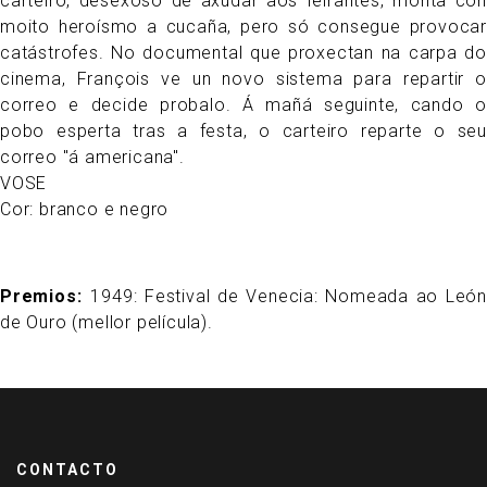
carteiro, desexoso de axudar aos feirantes, monta con
moito heroísmo a cucaña, pero só consegue provocar
catástrofes. No documental que proxectan na carpa do
cinema, François ve un novo sistema para repartir o
correo e decide probalo. Á mañá seguinte, cando o
pobo esperta tras a festa, o carteiro reparte o seu
correo "á americana".
VOSE
Cor: branco e negro
Premios
1949: Festival de Venecia: Nomeada ao León
de Ouro (mellor película).
CONTACTO