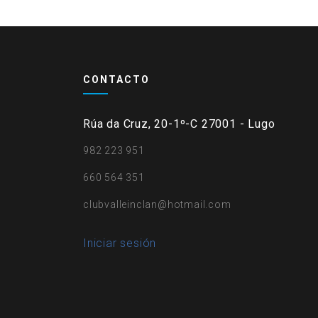
CONTACTO
Rúa da Cruz, 20-1º-C 27001 - Lugo
982 223 951
660 564 351
clubvalleinclan@hotmail.com
User
Iniciar sesión
account