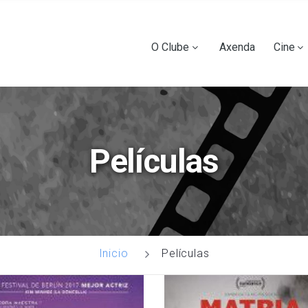
Ir
o
contido
Main
O Clube
Axenda
Cine
principal
navigation
Películas
Películas
Inicio