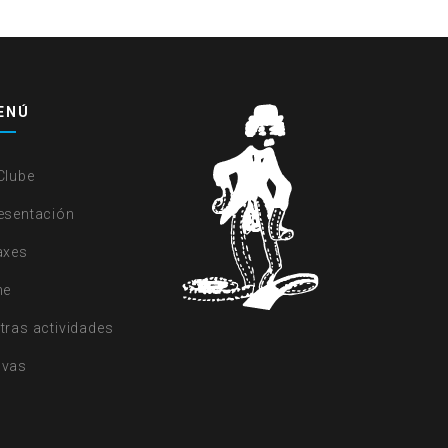
ENÚ
Clube
esentación
axes
ne
tras actividades
vas