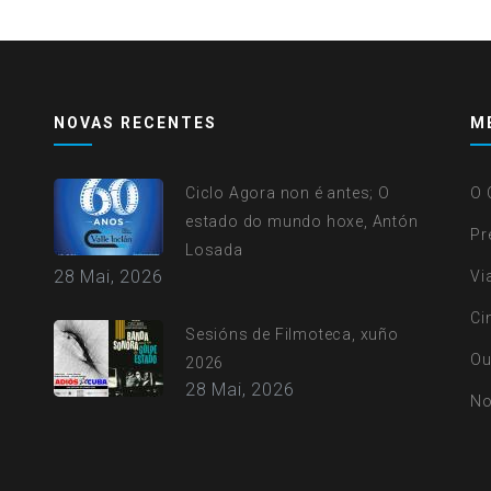
NOVAS RECENTES
M
Ciclo Agora non é antes; O
O 
estado do mundo hoxe, Antón
Pr
Losada
28 Mai, 2026
Vi
Ci
Sesións de Filmoteca, xuño
Ou
2026
28 Mai, 2026
No