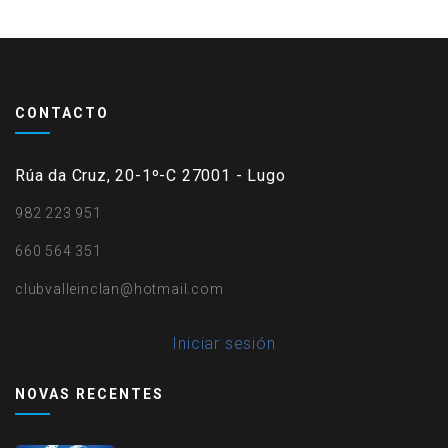
CONTACTO
Rúa da Cruz, 20-1º-C 27001 - Lugo
982 223 951
660 564 351
clubvalleinclan@hotmail.com
User
Iniciar sesión
account
NOVAS RECENTES
menu