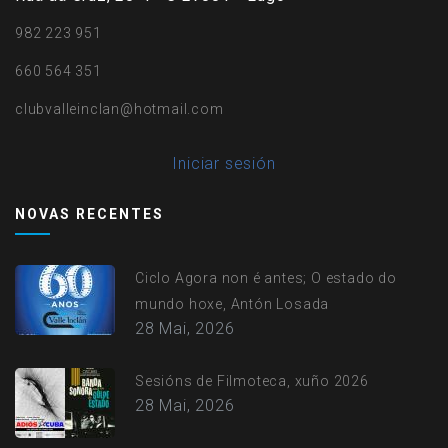
982 223 951
660 564 351
clubvalleinclan@hotmail.com
User
Iniciar sesión
account
NOVAS RECENTES
menu
Ciclo Agora non é antes; O estado do
mundo hoxe, Antón Losada
28 Mai, 2026
Sesións de Filmoteca, xuño 2026
28 Mai, 2026