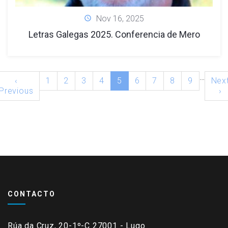
Nov 16, 2025
Letras Galegas 2025. Conferencia de Mero
…
‹
1
2
3
4
5
6
7
8
9
Nex
Previous
›
CONTACTO
Rúa da Cruz, 20-1º-C 27001 - Lugo